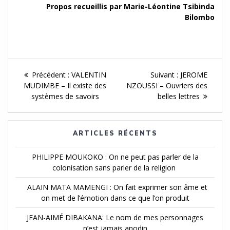
Propos recueillis par Marie-Léontine Tsibinda
Bilombo
Navigation
Article
Article
Précédent :
VALENTIN
Suivant :
JEROME
de
précédent :
Suivant :
MUDIMBE – Il existe des
NZOUSSI – Ouvriers des
systèmes de savoirs
belles lettres
l'article
ARTICLES RÉCENTS
PHILIPPE MOUKOKO : On ne peut pas parler de la
colonisation sans parler de la religion
ALAIN MATA MAMENGI : On fait exprimer son âme et
on met de l’émotion dans ce que l’on produit
JEAN-AIMÉ DIBAKANA: Le nom de mes personnages
n’est jamais anodin