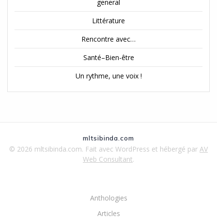
general
Littérature
Rencontre avec…
Santé–Bien-être
Un rythme, une voix !
mltsibinda.com
© 2026 mltsibinda.com. Fait avec WordPress et hébergé par
AV
Web Consultant
.
Anthologies
Articles