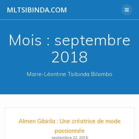
Aller
MLTSIBINDA.COM
au
contenu
Mois :
septembre
2018
Marie-Léontine Tsibinda Bilombo
Almen Gibirila : Une créatrice de mode
passionnée
septembre 22, 2018