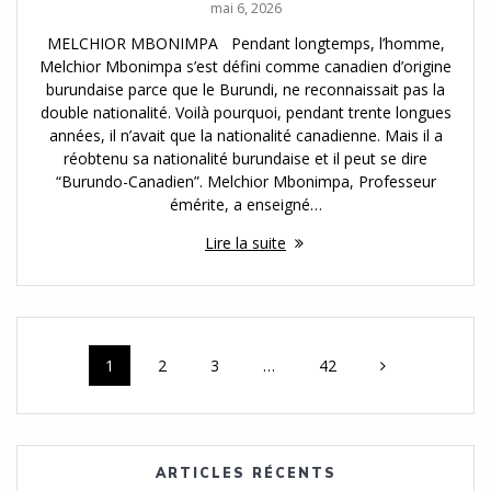
mai 6, 2026
MELCHIOR MBONIMPA Pendant longtemps, l’homme,
Melchior Mbonimpa s’est défini comme canadien d’origine
burundaise parce que le Burundi, ne reconnaissait pas la
double nationalité. Voilà pourquoi, pendant trente longues
années, il n’avait que la nationalité canadienne. Mais il a
réobtenu sa nationalité burundaise et il peut se dire
“Burundo-Canadien”. Melchior Mbonimpa, Professeur
émérite, a enseigné…
Lire la suite
Navigation
Page
Page
Page
Page
1
2
3
…
42
des
articles
ARTICLES RÉCENTS