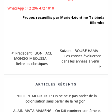
WhatsApp : +2 296 472 1010
Propos recueillis par Marie-Léontine Tsibinda
Bilombo
Navigation
Article
Suivant :
BOUBE HAMA –
Article
Précédent :
BONIFACE
de
Suivant :
Les choses évolueront
précédent :
MONGO-MBOUSSA –
dans les années à venir
Relire les classiques
l'article
ARTICLES RÉCENTS
PHILIPPE MOUKOKO : On ne peut pas parler de la
colonisation sans parler de la religion
ALAIN MATA MAMENGI : On fait exprimer son âme et