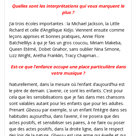
Quelles sont les interprétations qui vous marquent le
plus ?
J’ai trois écoles importantes : la Michael Jackson, la Little
Richard et celle d’Angélique Kidjo. Viennent ensuite comme
leçons apprises et bonnes pratiques, Annie Flore
Batchiellilys à qui je fais un gros coucou, Miriam Makeba,
Queen Etémé, Dobet Gnahor, sans oublier Nina Simone,
Lizz Wright, Aretha Franklin, Tracy Chapman…
Est-ce que l’enfance occupe une place particulière dans
votre musique ?
Naturellement, dans la mesure où l’enfant d’aujourd’hui est
le père de demain. L’avenir, ce sont les enfants. C’est pour
cela que les sensibilisations que je fais dans mes chansons
sont valables autant pour les enfants que pour les adultes.
Prenant
Gbessu
par exemple, si un enfant l’intègre dans ses
habitudes aujourd’hui, dans l’avenir, il ne posera que des
actes positifs, et sensibiliser ses paires, à ne faire ou poser
que des actes positifs, dans la droite ligne, dans le respect
des lois de la nature.
Gbessu
est une arme qui éveille et qui