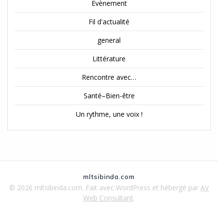
Evènement
Fil d'actualité
general
Littérature
Rencontre avec…
Santé–Bien-être
Un rythme, une voix !
mltsibinda.com
© 2026 mltsibinda.com. Fait avec WordPress et hébergé par
AV
Web Consultant
.