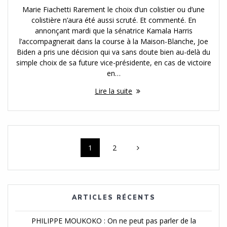
Marie Fiachetti Rarement le choix d’un colistier ou d’une
colistière n’aura été aussi scruté. Et commenté. En
annonçant mardi que la sénatrice Kamala Harris
l’accompagnerait dans la course à la Maison-Blanche, Joe
Biden a pris une décision qui va sans doute bien au-delà du
simple choix de sa future vice-présidente, en cas de victoire
en…
Lire la suite
Navigation
Page
Page
1
2
des
articles
ARTICLES RÉCENTS
PHILIPPE MOUKOKO : On ne peut pas parler de la