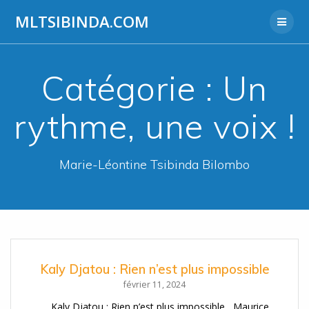
Aller
MLTSIBINDA.COM
au
contenu
Catégorie :
Un
rythme, une voix !
Marie-Léontine Tsibinda Bilombo
Kaly Djatou : Rien n’est plus impossible
février 11, 2024
Kaly Djatou : Rien n’est plus impossible Maurice