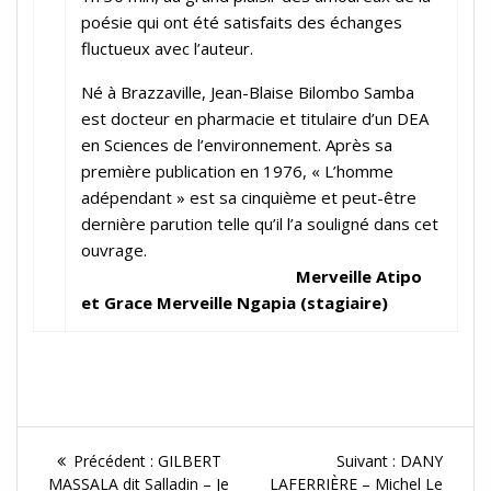
poésie qui ont été satisfaits des échanges
fluctueux avec l’auteur.
Né à Brazzaville, Jean-Blaise Bilombo Samba
est docteur en pharmacie et titulaire d’un DEA
en Sciences de l’environnement. Après sa
première publication en 1976, « L’homme
adépendant » est sa cinquième et peut-être
dernière parution telle qu’il l’a souligné dans cet
ouvrage.
Merveille Atipo
et Grace Merveille Ngapia (stagiaire)
Navigation
Article
Article
Précédent :
GILBERT
Suivant :
DANY
précédent :
Suivant :
MASSALA dit Salladin – Je
LAFERRIÈRE – Michel Le