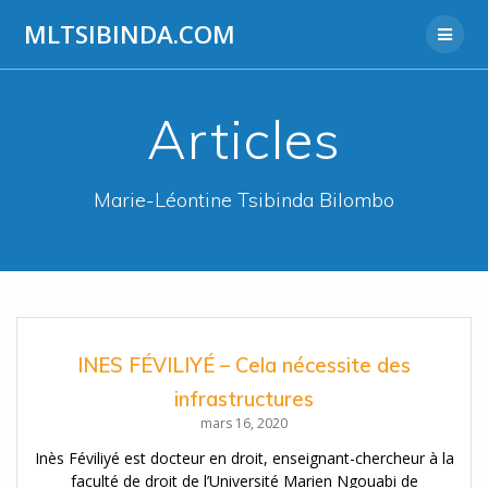
Aller
MLTSIBINDA.COM
au
contenu
Articles
Marie-Léontine Tsibinda Bilombo
INES FÉVILIYÉ – Cela nécessite des
infrastructures
mars 16, 2020
Inès Féviliyé est docteur en droit, enseignant-chercheur à la
faculté de droit de l’Université Marien Ngouabi de