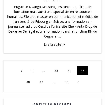
Huguette Nganga Massanga est une journaliste de
formation mais aussi une spécialiste en ressources
humaines. Elle a un master en communication et médias de
l’université de Fribourg en Suisse, une formation en
journaliste radio du Cesti de l’université Cheik Anta Diop de
Dakar au Sénégal et une formation dans la fonction RH du
Cegos en…
Lire la suite
Navigation
Page
Page
Page
Page
1
…
33
34
35
des
Page
Page
Page
36
37
…
42
articles
ARTICLES RÉCENTS