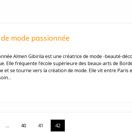
ce de mode passionnée
ionnée Almen Gibirila est une créatrice de mode -beauté-déc
que. Elle fréquente l’école supérieure des beaux-arts de Bor
ue et se tourne vers la création de mode. Elle vit entre Paris 
soin…
e
Page
Page
Page
…
40
41
42