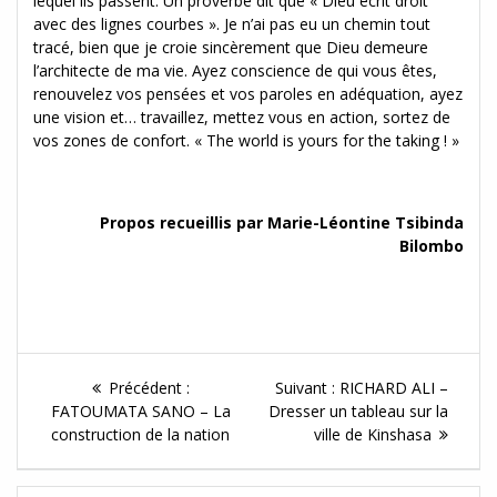
lequel ils passent. Un proverbe dit que « Dieu écrit droit
avec des lignes courbes ». Je n’ai pas eu un chemin tout
tracé, bien que je croie sincèrement que Dieu demeure
l’architecte de ma vie. Ayez conscience de qui vous êtes,
renouvelez vos pensées et vos paroles en adéquation, ayez
une vision et… travaillez, mettez vous en action, sortez de
vos zones de confort. « The world is yours for the taking ! »
Propos recueillis par
Marie-Léontine Tsibinda
Bilombo
Navigation
Article
Article
Précédent :
Suivant :
RICHARD ALI –
de
précédent :
Suivant :
FATOUMATA SANO – La
Dresser un tableau sur la
construction de la nation
ville de Kinshasa
l'article