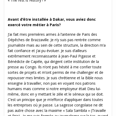
« The rest is History ! »
Avant d’être installée à Dakar, vous aviez donc
exercé votre métier à Paris?
J’ai fait mes premières armes à l’antenne de Paris des
Dépêches de Brazzaville. Je n’y suis pas rentrée comme
journaliste mais au sein de cette structure, la direction m’a
fait confiance et j’ai pu évoluer. Je suis d’ailleurs
extrêmement reconnaissante à Jean-Paul Pigasse et
Bénédicte de Capèle, qui dirigent cette institution de la
presse au Congo. Ils n’ont pas hésité à me confier toute
sortes de projets et m’ont permis de me challenger et de
repousser mes limites. Je suis chrétienne et la Bible nous
enseigne à travailler, non pas en voyant nos patrons
humains mais comme si notre employeur était Dieu lui-
même, donc en y mettant le zèle et le sérieux qui se doit.
C’est un principe que je m’efforce d’appliquer dans toutes
les entreprises où je passe. La sagesse congolaise ne dit
pas autre chose avec la maxime « Sala Sambila » (Travaille
et Prie). Je me suis formée au journalisme sur le tas, quand