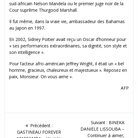
sud-africain Nelson Mandela ou le premier juge noir de la
Cour suprême Thurgood Marshall.
Il fut même, dans la vraie vie, ambassadeur des Bahamas
au Japon en 1997.
En 2002, Sidney Poitier avait reçu un Oscar d’honneur pour
« ses performances extraordinaires, sa dignité, son style et
son intelligence ».
Pour l’acteur afro-américain Jeffrey Wright, il était un « bel
homme, gracieux, chaleureux et majestueux ». Reposez en
paix, Monsieur. On vous aime ».
AFP
Navigation
Article
Suivant :
BINEKA
Article
Précédent :
de
Suivant :
DANIELE LISSOUBA –
précédent :
GASTINEAU FOREVER
Continuer à aimer,