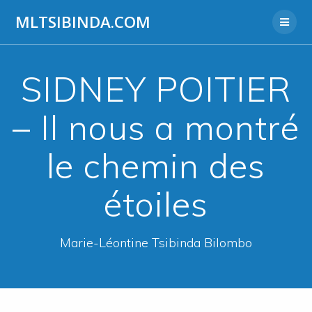
Aller
MLTSIBINDA.COM
au
contenu
SIDNEY POITIER
– Il nous a montré
le chemin des
étoiles
Marie-Léontine Tsibinda Bilombo