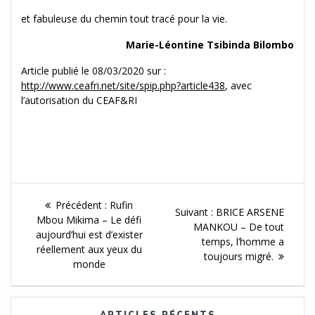
et fabuleuse du chemin tout tracé pour la vie.
Marie-Léontine Tsibinda Bilombo
Article publié le 08/03/2020 sur :
http://www.ceafri.net/site/spip.php?article438
, avec
l’autorisation du CEAF&RI
Navigation
Article
Précédent :
Rufin
Article
Suivant :
BRICE ARSENE
de
précédent :
Mbou Mikima – Le défi
Suivant :
MANKOU – De tout
aujourd’hui est d’exister
temps, l’homme a
l'article
réellement aux yeux du
toujours migré.
monde
ARTICLES RÉCENTS