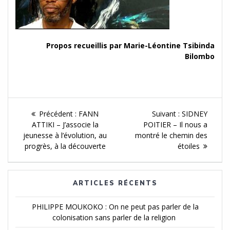
Propos recueillis par Marie-Léontine Tsibinda
Bilombo
Navigation
Article
Article
Précédent :
FANN
Suivant :
SIDNEY
de
précédent :
Suivant :
ATTIKI – J’associe la
POITIER – Il nous a
jeunesse à l’évolution, au
montré le chemin des
l'article
progrès, à la découverte
étoiles
ARTICLES RÉCENTS
PHILIPPE MOUKOKO : On ne peut pas parler de la
colonisation sans parler de la religion