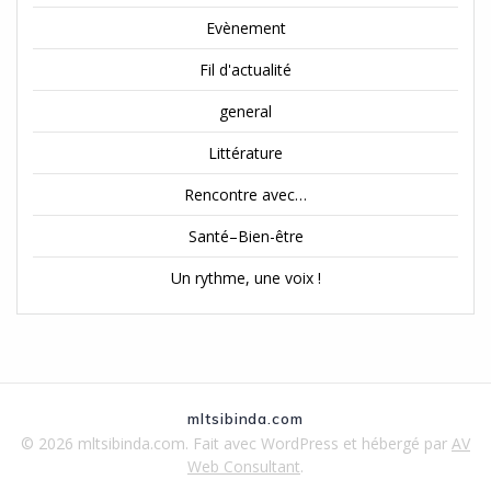
Evènement
Fil d'actualité
general
Littérature
Rencontre avec…
Santé–Bien-être
Un rythme, une voix !
mltsibinda.com
© 2026 mltsibinda.com. Fait avec WordPress et hébergé par
AV
Web Consultant
.