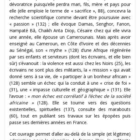
dévoratrice puisqu’elle perdra mari, fils, mère et pays pour
elle (elle emploie le terme de « sacrifice », 88), concevra la
recherche scientifique comme devant être poursuivie avec
« passion » (132) ; elle évoque Damas, Senghor, Fanon,
Hampaté Bâ, Chaikh Anta Diop, Césaire chez qui elle vivra
une année, elle épouse un Camerounais. Mais après avoir
enseigné au Cameroun, en Côte d’Ivoire et des décennies
au Sénégal, son « mythe » (128) d’une Afrique régénérée
par ses enfants et serviteurs (dont les écrivains, et elle bien
sûr) s’évanouit : la violence est aussi chez les Noirs (25), les
écrivains ne sont plus des militants, la « mission » qui avait
donné sens à sa vie, de « participer à un bonheur africain »
(128) semble un échec qui la conduit à une « crise de foi »
(31), une « impasse culturelle et géographique » (131). Elle
l’avoue :
« mon échec est corrélatif à l’échec de la société
africaine »
(128). Elle se tourne vers des questions
existentielles, spirituelles (137), consulte des marabouts
(60), tout en publiant ses travaux sur les épopées puis
passe ses dernières années en France.
Cet ouvrage permet d’aller au-delà de la simple (et légitime)