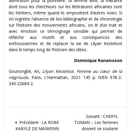
admiration pour la pionnière, la femme libre, la militante
dont tous les chercheurs sur les littératures africaines sont
les héritiers, même quand ils empruntent d’autres voies. Si
on regrette l’absence de bio-bibliographie et de chronologie
sur l’histoire des mouvements africains, on lit d’un trait et
avec émotion ce témoignage sensible qui permet de
réfléchir aux motifs et aux conséquences des
enthousiasmes et de replacer la vie de Lilyan Kesteloot
dans le temps long de l’histoire des idées.
Dominique Ranaivoson
Gounongbé, Ari,
Lilyan Kesteloot. Femme au cœur de la
négritude
, Paris, L’Harmattan, 2021. 145 p. ISBN 978-2-
343-22684-2.
Navigation
Article
Suivant :
CHERYL
de
Article
Suivant :
Précédent :
LA ROBE
TOMAN – Les femmes
précédent :
KABYLE DE MAÏWENN
doivent se soutenir