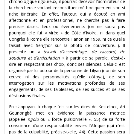
chronologique rigoureux, il pourrait décevoir l’admirateur de
la chercheuse voulant reconstituer méthodiquement son si
riche itinéraire. En effet, l’auteur, qui a écouté en ami
affectionné et en professionnel, ne cherche pas à faire
préciser dates, lieux ou événements (on ne saura pas
pourquoi elle fut « virée » de Côte d’Ivoire, ni dans quel
Congrès à Rome elle rencontre Fanon en 1959, ni ce qu’elle
faisait avec Senghor sur la photo de couverture…). Il
présente un
« travail d’assemblage, de raccord, de
soudure et d’articulation »
à partir de sa parole, c’est-à-
dire en respectant ses choix, donc ses silences. Celui-ci est
organisé par lui autour de la personne de Lilyan (non de son
œuvre ni des personnalités qu’elle côtoya), de son
interrogation sur les motivations profondes de ses
engagements, de ses faiblesses, de ses succès et de ses
désillusions finales.
En s’appuyant à chaque fois sur les dires de Kesteloot, Ari
Gounongbé met en évidence la puissance motrice
(appelée
ngolo
ou « force pulsionnelle », 55) de sa forte
conscience d’une responsabilité envers l’Afrique (qui n’est
pas de la culpabilité, précise-t-elle, 44). Cette passion sera