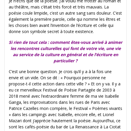
Je n’écris que de la poésie. J’ai voulu me frotter au roman et
au théâtre, mais c’était très forcé et très mauvais. La
poésie coule limpide, c’est un autre sang sans douleur. C’est
également la première parole, celle qui nomme les êtres et
les choses bien avant l’invention de l’écriture et celle qui
donne son symbole secret à toute existence.
Si rien de tout cela : comment êtes-vous arrivé à animer
les rencontres culturelles qui font de votre vie, une vie
au service de la culture en général et de l’écriture en
particulier ?
C’est une bonne question. Je crois qu’il y a à la fois une
envie et un vide. On se dit : « Pourquoi personne ne
propose-t-il cette action dans cette ville ? » Et on y va. Il y a
eu ce merveilleux Festival de Poésie Partagée de 2003 à
2018 mené avec l’extraordinaire femme de ma vie Isabelle
Ganga, les improvisations dans les rues de Paris avec
Patrice Cazelles mon compère, le Festival « Poèmes vivants
» dans les campings avec Isabelle, encore elle, et Lionel
Mazari dont j’apprécie hautement la poésie. Aujourd’hui, ce
sont les cafés-poésie du bar de La Renaissance à La Ciotat