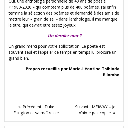
Oui, une anthologie personnelle de 40 ans de poésie
« 1980-2020 » qui comptera plus de 400 poèmes. J’ai enfin
terminé la sélection des poèmes et demandé à des amis de
mettre leur « grain de sel » dans l’anthologie. Il me manque
le titre, qui devrait être assez joyeux.
Un dernier mot ?
Un grand merci pour votre sollicitation. Le poète est
souvent seul et l’appeler de temps en temps lui procure un
grand bien.
Propos recueillis par Marie-Léontine Tsibinda
Bilombo
Navigation
Article
Article
Précédent :
Duke
Suivant :
MEIWAY – Je
de
précédent :
Suivant :
Ellington et sa maîtresse
n’aime pas copier
l'article