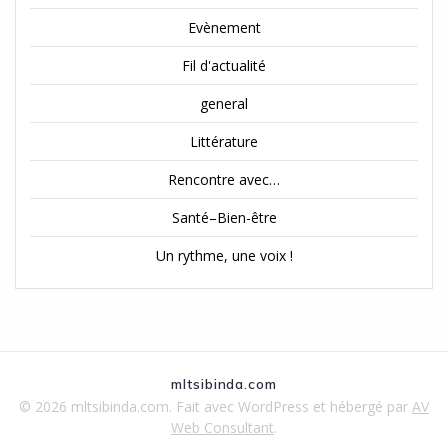
Evènement
Fil d'actualité
general
Littérature
Rencontre avec…
Santé–Bien-être
Un rythme, une voix !
mltsibinda.com
© 2026 mltsibinda.com. Fait avec WordPress et hébergé par
AV
Web Consultant
.