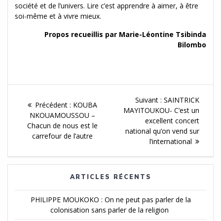
société et de l’univers. Lire c’est apprendre à aimer, à être
soi-même et à vivre mieux.
Propos recueillis par Marie-Léontine Tsibinda
Bilombo
Navigation
Article
Suivant :
SAINTRICK
Article
Précédent :
KOUBA
de
Suivant :
MAYITOUKOU- C’est un
précédent :
NKOUAMOUSSOU –
excellent concert
Chacun de nous est le
l'article
national qu’on vend sur
carrefour de l’autre
l’international
ARTICLES RÉCENTS
PHILIPPE MOUKOKO : On ne peut pas parler de la
colonisation sans parler de la religion