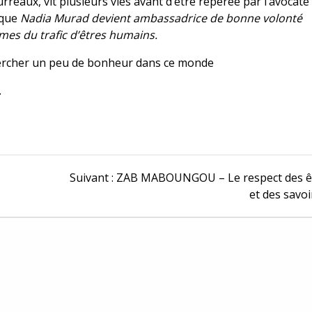
reaux, vit plusieurs vies avant d’être repérée par l’avocate
 que
Nadia Murad devient ambassadrice de bonne volonté
imes du trafic d’êtres humains.
chercher un peu de bonheur dans ce monde
.
Article
Suivant :
ZAB MABOUNGOU – Le respect des ê
Suivant :
et des savoi