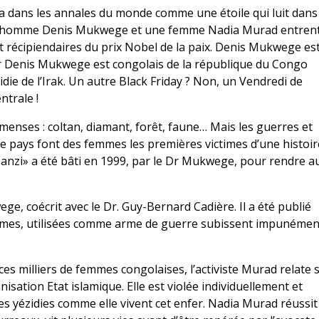
a dans les annales du monde comme une étoile qui luit dans
Un homme Denis Mukwege et une femme Nadia Murad entren
ont récipiendaires du prix Nobel de la paix. Denis Mukwege es
Dr Denis Mukwege est congolais de la république du Congo
idie de l’Irak. Un autre Black Friday ? Non, un Vendredi de
ntrale !
menses : coltan, diamant, forêt, faune… Mais les guerres et
 ce pays font des femmes les premières victimes d’une histoir
«Panzi» a été bâti en 1999, par le Dr Mukwege, pour rendre a
ge, coécrit avec le Dr. Guy-Bernard Cadière. Il a été publié
mmes, utilisées comme arme de guerre subissent impunémen
ces milliers de femmes congolaises, l’activiste Murad relate 
nisation Etat islamique. Elle est violée individuellement et
es yézidies comme elle vivent cet enfer. Nadia Murad réussit