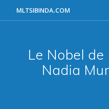
Aller
au
MLTSIBINDA.COM
contenu
Le Nobel de 
Nadia Mura