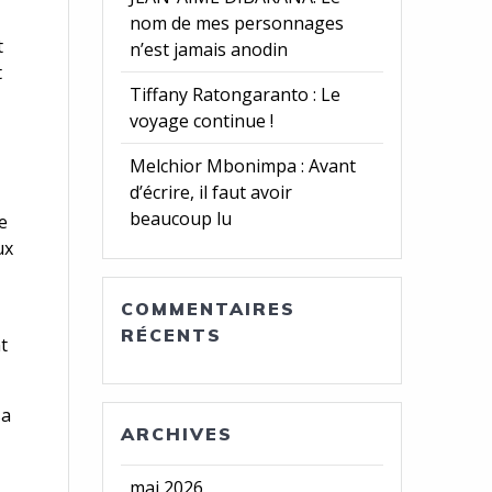
nom de mes personnages
t
n’est jamais anodin
t
Tiffany Ratongaranto : Le
voyage continue !
Melchior Mbonimpa : Avant
d’écrire, il faut avoir
beaucoup lu
e
ux
COMMENTAIRES
RÉCENTS
t
sa
ARCHIVES
mai 2026