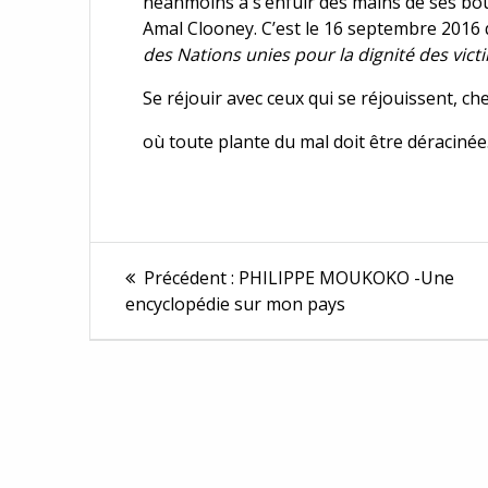
néanmoins à s’enfuir des mains de ses bour
Amal Clooney. C’est le 16 septembre 2016
des Nations unies pour la dignité des vict
Se réjouir avec ceux qui se réjouissent, 
où toute plante du mal doit être déracinée
Navigation
Article
Précédent :
PHILIPPE MOUKOKO -Une
précédent :
de
encyclopédie sur mon pays
l'article