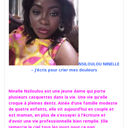
NSILOULOU NINELLE
– J’écris pour crier mes douleurs
Ninelle Nsiloulou est une jeune dame qui porte
plusieurs casquettes dans la vie. Une vie qu’elle
croque à pleines dents. Ainée d’une famille modeste
de quatre enfants, elle vit aujourd’hui en couple et
est maman, en plus de s’essayer à l’écriture et
d’avoir une vie professionnelle bien remplie. Elle
remercie le ciel tous les jours pour ce pan