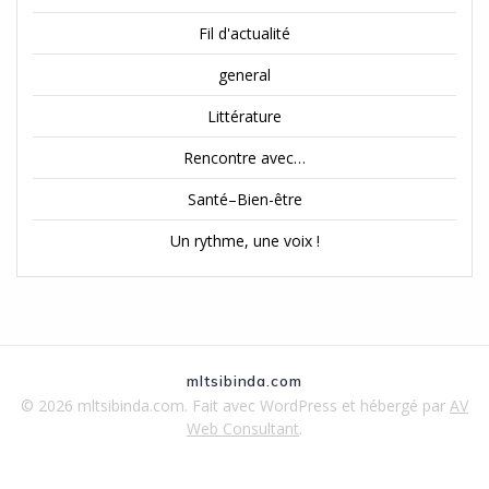
Fil d'actualité
general
Littérature
Rencontre avec…
Santé–Bien-être
Un rythme, une voix !
mltsibinda.com
© 2026 mltsibinda.com. Fait avec WordPress et hébergé par
AV
Web Consultant
.