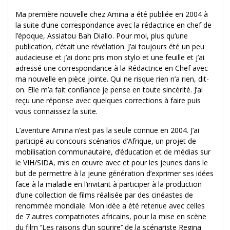
Ma première nouvelle chez Amina a été publiée en 2004 à
la suite d’une correspondance avec la rédactrice en chef de
l’époque, Assiatou Bah Diallo. Pour moi, plus qu’une
publication, c’était une révélation. J’ai toujours été un peu
audacieuse et j’ai donc pris mon stylo et une feuille et j’ai
adressé une correspondance à la Rédactrice en Chef avec
ma nouvelle en pièce jointe. Qui ne risque rien n’a rien, dit-
on. Elle m’a fait confiance je pense en toute sincérité. J’ai
reçu une réponse avec quelques corrections à faire puis
vous connaissez la suite.
L’aventure Amina n’est pas la seule connue en 2004. J’ai
participé au concours scénarios d’Afrique, un projet de
mobi­li­sa­tion com­mu­nau­taire, d’éducation et de médias sur
le VIH/SIDA, mis en œuvre avec et pour les jeunes dans le
but de permettre à la jeune géné­ra­tion d’expri­mer ses idées
face à la mala­die en l’invi­tant à par­ti­ci­per à la pro­duc­tion
d’une col­lec­tion de films réa­li­sée par des cinéas­tes de
renom­mée mon­diale. Mon idée a été retenue avec celles
de 7 autres compatriotes africains, pour la mise en scène
du film ‘’Les raisons d’un sourire’’ de la scénariste Regina