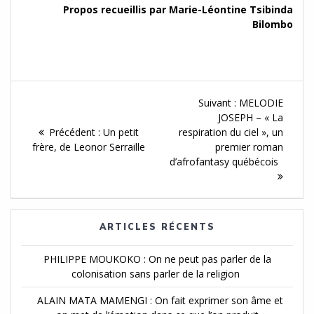
Propos recueillis par Marie-Léontine Tsibinda
Bilombo
Navigation
Article
Suivant :
MELODIE
de
Suivant :
JOSEPH – « La
Article
Précédent :
Un petit
respiration du ciel », un
l'article
précédent :
frère, de Leonor Serraille
premier roman
d’afrofantasy québécois
ARTICLES RÉCENTS
PHILIPPE MOUKOKO : On ne peut pas parler de la
colonisation sans parler de la religion
ALAIN MATA MAMENGI : On fait exprimer son âme et